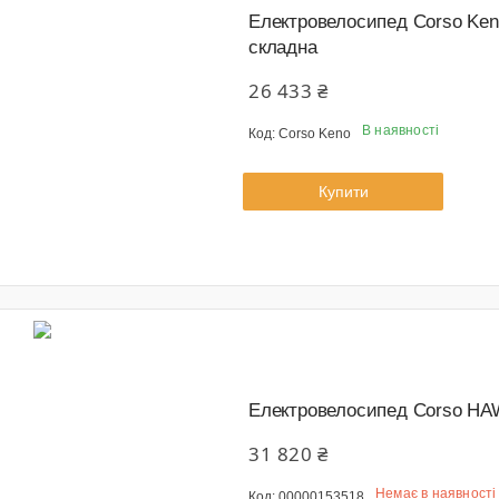
Електровелосипед Corso Keno
складна
26 433 ₴
В наявності
Corso Keno
Купити
Електровелосипед Corso HAW
31 820 ₴
Немає в наявності
00000153518