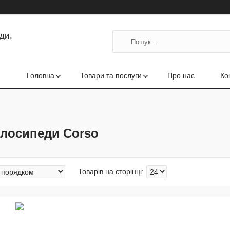
ди,
Головна
Товари та послуги
Про нас
Ко
лосипеди Corso