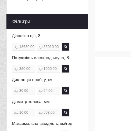
Фільтри
Діапазон цін, ₴
Потужність електродвигуна, Вт
Дистанція пробігу, км
Діаметр колеса, мм
Максимальна швидкість, км/год