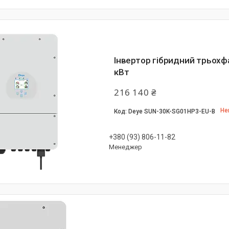
Інвертор гібридний трьох
кВт
216 140 ₴
Не
Deye SUN-30K-SG01HP3-EU-B
+380 (93) 806-11-82
Менеджер