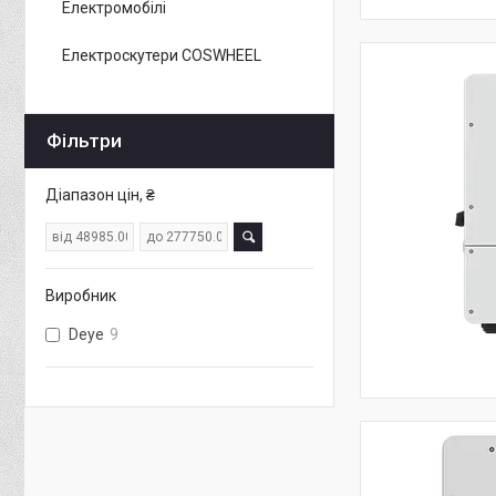
Електромобілі
Електроскутери COSWHEEL
Фільтри
Діапазон цін, ₴
Виробник
Deye
9