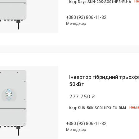
Не
Deye SUN-20K-SG01HP3-EU-A
+380 (93) 806-11-82
Менеджер
Інвертор гібридний трьох
50кВт
277 750 ₴
Нема
SUN-50K-SG01HP3-EU-BM4
+380 (93) 806-11-82
Менеджер