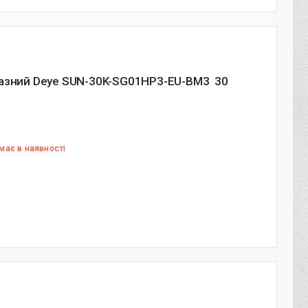
фазний Deye SUN-30K-SG01HP3-EU-BM3 30
має в наявності