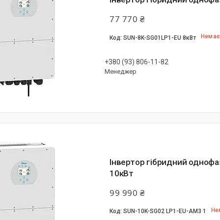
77 770 ₴
Немає
SUN-8K-SG01LP1-EU 8кВт
+380 (93) 806-11-82
Менеджер
Інвертор гібридний одноф
10кВт
99 990 ₴
Не
SUN-10K-SG02 LP1-EU-AM3 1