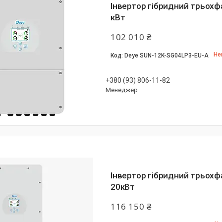
Інвертор гібридний трьох
кВт
102 010 ₴
Не
Deye SUN-12K-SG04LP3-EU-A
+380 (93) 806-11-82
Менеджер
Інвертор гібридний трьох
20кВт
116 150 ₴