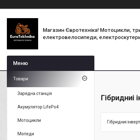
Магазин Євротехніка! Мотоцикли, тр
електровелосипеди, електроскутери
Товари
Зарядна станція
Гібридниі 
Акумулятор LifePo4
Мотоцикли
Гібридниі інвер
Мопеди