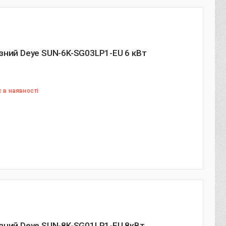
зний Deye SUN-6K-SG03LP1-EU 6 кВт
 в наявності
зний Deye SUN-8K-SG01LP1-EU 8кВт