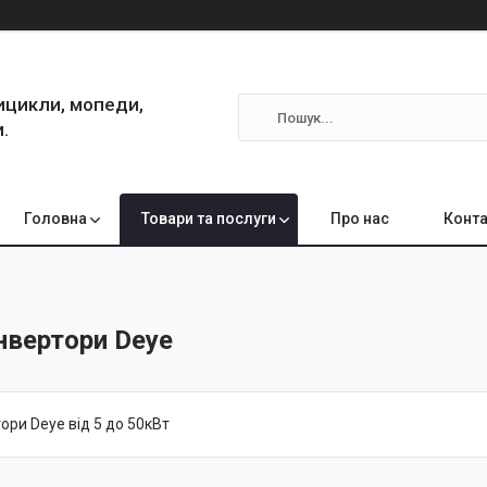
ицикли, мопеди,
.
Головна
Товари та послуги
Про нас
Конта
інвертори Deye
тори Deye від 5 до 50кВт