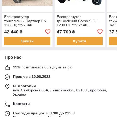
Електроскутер
Електроскутер
Елек
триколісний Партнер Fix
триколісний Corso SIG L
трик
1200Вт,72V23Ah
1200 Вт 72V/24Ah,
Jet 
LiFePO4
72V/
42 440
47 700
37 
₴
₴
Купити
Купити
Про нас
99% позитивних з 86 відгуків за рік
Працює з 10.06.2022
м. Дрогобич
вул. Самбірська 86А, Львівська обл., 82100 , Дрогобич,
Україна
Контакти
Сьогодні працює з 11:00 до 21:00