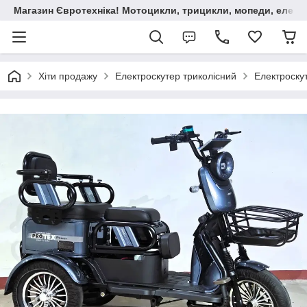
Магазин Євротехніка! Мотоцикли, трицикли, мопеди, елект
Хіти продажу
Електроскутер триколісний
Електроску