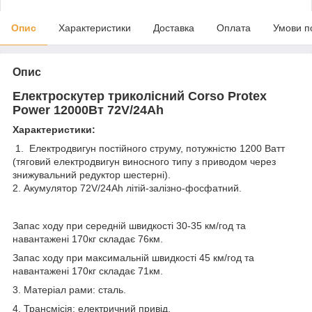
Опис
Характеристики
Доставка
Оплата
Умови п
Опис
Електроскутер триколісний Corso Protex
Power 12000Вт 72V/24Ah
Характеристики:
1. Електродвигун постійного струму, потужністю 1200 Ватт
(тяговий електродвигун виносного типу з приводом через
знижувальний редуктор шестерні).
2. Акумулятор 72V/24Ah літій-залізно-фосфатний.
Запас ходу при середній швидкості 30-35 км/год та
навантажені 170кг складає 76км.
Запас ходу при максимальній швидкості 45 км/год та
навантажені 170кг складає 71км.
3. Матеріал рами: сталь.
4. Трансмісія: електричний привід.