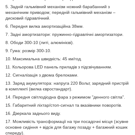
5. Задній гальмівний механізм ножний барабанний з
механічним приводом; передній гальмівний механізм –
дисковий гідравлічний.
6. Передня вилка амортизаційна 38мм.
7. Задні амортизатори: пружинно-гідравлічні амортизатори.
8. Ободи 300-10 (литі, алюмінієві).
9. Гума: розмір 300-10.
10. Максимальна швидкість: 45 км/год.
11. Кольорова LED панель приладів з підсвічуванням.
12. Сигналізація з двома брелоками.
13. Заряд акумулятора: напруга 220 Вольт, зарядний пристрій
в комплекті (вилка євростандарт).
14. Передня світлодіодна фара з режимом "денного світла".
15. Габаритний ліхтар/стоп-сигнал та вказівники поворотів.
16. Дзеркала заднього виду.
17. Можливість трансформації на три посадочні місця (зсувне
основне сидіння + відсік для багажу позаду + багажний кошик
спереду).