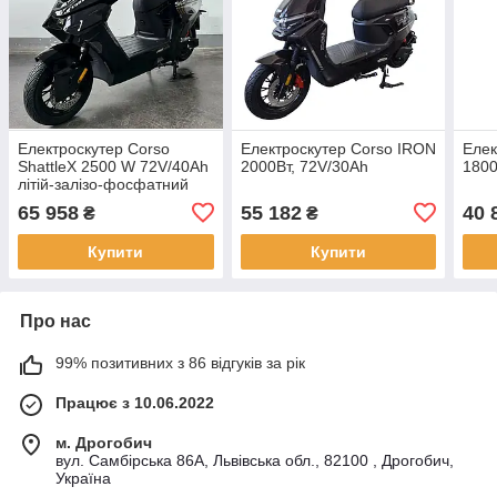
Електроскутер Corso
Електроскутер Corso IRON
Елек
ShattleX 2500 W 72V/40Ah
2000Вт, 72V/30Ah
1800
літій-залізо-фосфатний
65 958
55 182
40 
₴
₴
Купити
Купити
Про нас
99% позитивних з 86 відгуків за рік
Працює з 10.06.2022
м. Дрогобич
вул. Самбірська 86А, Львівська обл., 82100 , Дрогобич,
Україна