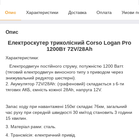
Опис
Характеристики
Доставка
Оплата
Умови п
Опис
Електроскутер триколісний Corso Logan Pro
1200Вт 72V/28Ah
Характеристики:
Електродвигун постійного струму, потужністю 1200 Ватт.
(тяговий електродвигун виносного типу з приводом через
знижувальний редуктор шестерні).
2. Акумулятор 72V/28Ah: (графеновий) складається з 6-ти
тягових АКБ, ємність кожної 28Аh, напруга 12V.
Запас ходу при навантажені 150кг складає 76км, загальний
час руху при середній швидкості 30 км/год становить 3 години
15 хвилин.
3. Матеріал рами: сталь.
4. Трансмісія: електричний привід.