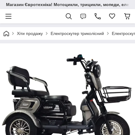
Магазин Євротехніка! Мотоцикли, трицикли, мопеди, елект
Хіти продажу
Електроскутер триколісний
Електроску