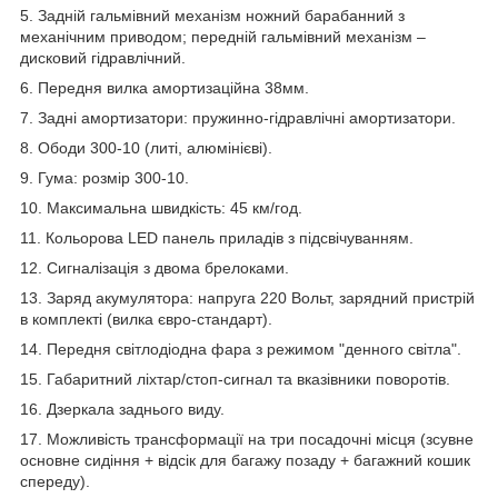
5. Задній гальмівний механізм ножний барабанний з
механічним приводом; передній гальмівний механізм –
дисковий гідравлічний.
6. Передня вилка амортизаційна 38мм.
7. Задні амортизатори: пружинно-гідравлічні амортизатори.
8. Ободи 300-10 (литі, алюмінієві).
9. Гума: розмір 300-10.
10. Максимальна швидкість: 45 км/год.
11. Кольорова LED панель приладів з підсвічуванням.
12. Сигналізація з двома брелоками.
13. Заряд акумулятора: напруга 220 Вольт, зарядний пристрій
в комплекті (вилка євро-стандарт).
14. Передня світлодіодна фара з режимом "денного світла".
15. Габаритний ліхтар/стоп-сигнал та вказівники поворотів.
16. Дзеркала заднього виду.
17. Можливість трансформації на три посадочні місця (зсувне
основне сидіння + відсік для багажу позаду + багажний кошик
спереду).