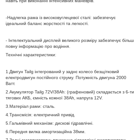
навіть при виконанні інтенсивних маневрів.
-Надлегка рама із високовуглецевої сталі: забезпечує
ідеальний баланс жорсткості та легкості.
- Інтелектуальний дисплей великого розміру забезпечує більш
повну інформацію про водіння.
Технічні характеристики:
1.Двигун Tailg інтегрований у заднє колесо безщітковий
електродвигун постійного струму. Потужність двигуна 2000
Ватт.
2.Акумулятор Tailg 72V/38Ah: (графеновий) складається з 6-ти
тягових АКБ, ємність кожної 38Аh, напруга 12V.
3.Матеріал рами: сталь.
4.Трансмісія: електричний привід.
5.Гальмівний механізм: дискові гідравлічні.
6.Передня вилка амортизаційна 38мм.
7.Задні амортизатори: пружинно-гідравлічні амортизатори.