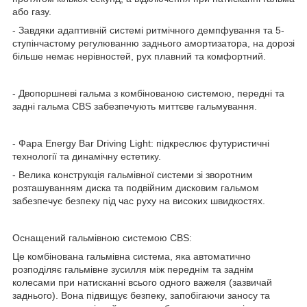
або газу.
- Завдяки адаптивній системі ритмічного демпфування та 5-
ступінчастому регулюванню заднього амортизатора, на дорозі
більше немає нерівностей, рух плавний та комфортний.
- Двопоршневі гальма з комбінованою системою, передні та
задні гальма CBS забезпечують миттєве гальмування.
- Фара Energy Bar Driving Light: підкреслює футуристичні
технології та динамічну естетику.
- Велика конструкція гальмівної системи зі зворотним
розташуванням диска та подвійним дисковим гальмом
забезпечує безпеку під час руху на високих швидкостях.
Оснащений гальмівною системою CBS:
Це комбінована гальмівна система, яка автоматично
розподіляє гальмівне зусилля між переднім та заднім
колесами при натисканні всього одного важеля (зазвичай
заднього). Вона підвищує безпеку, запобігаючи заносу та