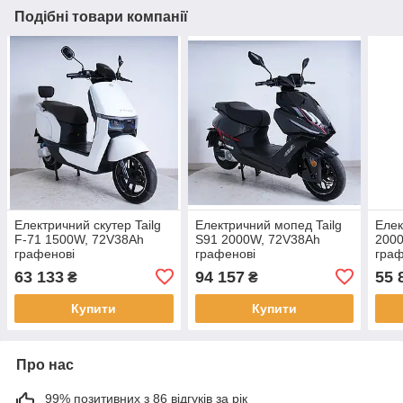
Подібні товари компанії
Електричний скутер Tailg
Електричний мопед Tailg
Елек
F-71 1500W, 72V38Ah
S91 2000W, 72V38Ah
200
графенові
графенові
граф
63 133
94 157
55 
₴
₴
Купити
Купити
Про нас
99% позитивних з 86 відгуків за рік