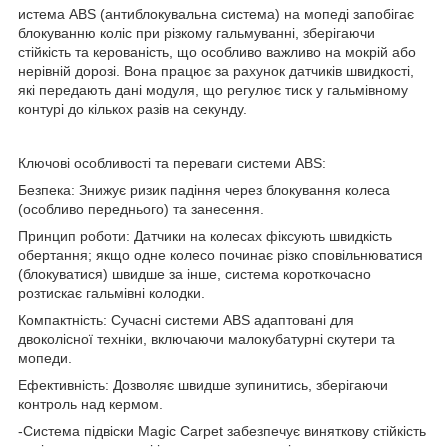
истема ABS (антиблокувальна система) на мопеді запобігає
блокуванню коліс при різкому гальмуванні, зберігаючи
стійкість та керованість, що особливо важливо на мокрій або
нерівній дорозі. Вона працює за рахунок датчиків швидкості,
які передають дані модуля, що регулює тиск у гальмівному
контурі до кількох разів на секунду.
Ключові особливості та переваги системи ABS:
Безпека: Знижує ризик падіння через блокування колеса
(особливо переднього) та занесення.
Принцип роботи: Датчики на колесах фіксують швидкість
обертання; якщо одне колесо починає різко сповільнюватися
(блокуватися) швидше за інше, система короткочасно
розтискає гальмівні колодки.
Компактність: Сучасні системи ABS адаптовані для
двоколісної техніки, включаючи малокубатурні скутери та
мопеди.
Ефективність: Дозволяє швидше зупинитись, зберігаючи
контроль над кермом.
-Система підвіски Magic Carpet забезпечує виняткову стійкість