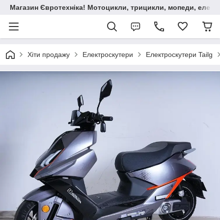
Магазин Євротехніка! Мотоцикли, трицикли, мопеди, елект
Хіти продажу
Електроскутери
Електроскутери Tailg