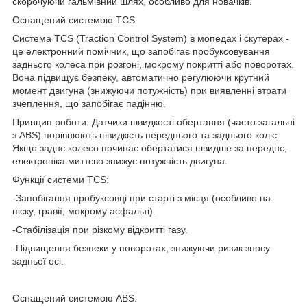
скорочуючи гальмівний шлях, особливо для новачків.
Оснащений системою TCS:
Система TCS (Traction Control System) в мопедах і скутерах -
це електронний помічник, що запобігає пробуксовування
заднього колеса при розгоні, мокрому покритті або поворотах.
Вона підвищує безпеку, автоматично регулюючи крутний
момент двигуна (знижуючи потужність) при виявленні втрати
зчеплення, що запобігає падінню.
Принцип роботи: Датчики швидкості обертання (часто загальні
з ABS) порівнюють швидкість переднього та заднього коліс.
Якщо заднє колесо починає обертатися швидше за переднє,
електроніка миттєво знижує потужність двигуна.
Функції системи TCS:
-Запобігання пробуксовці при старті з місця (особливо на
піску, гравії, мокрому асфальті).
-Стабілізація при різкому відкритті газу.
-Підвищення безпеки у поворотах, знижуючи ризик зносу
задньої осі.
Оснащений системою ABS: