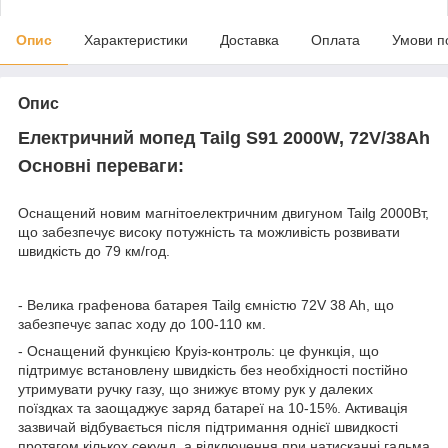
Опис
Характеристики
Доставка
Оплата
Умови п
Опис
Електричний мопед
Tailg
S91
2000W, 72V/38Ah
Основні переваги:
Оснащений новим магнітоелектричним двигуном Tailg 2000Вт,
що забезпечує високу потужність та можливість розвивати
швидкість до 79 км/год.
- Велика графенова батарея Tailg ємністю 72V 38 Ah, що
забезпечує запас ходу до 100-110 км.
- Оснащений функцією Круіз-контроль: це функція, що
підтримує встановлену швидкість без необхідності постійно
утримувати ручку газу, що знижує втому рук у далеких
поїздках та заощаджує заряд батареї на 10-15%. Активація
зазвичай відбувається після підтримання однієї швидкості
протягом кількох секунд, а відключення при натисканні гальма