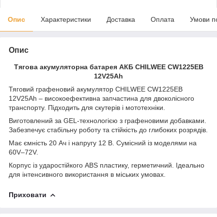
Опис
Характеристики
Доставка
Оплата
Умови п
Опис
Тягова акумуляторна батарея АКБ CHILWEE
CW1225EB
12V25Ah
Тяговий графеновий акумулятор CHILWEE CW1225EB
12V25Ah – високоефективна запчастина для двоколісного
транспорту. Підходить для скутерів і мототехніки.
Виготовлений за GEL-технологією з графеновими добавками.
Забезпечує стабільну роботу та стійкість до глибоких розрядів.
Має ємність 20 Ач і напругу 12 В. Сумісний із моделями на
60V–72V.
Корпус із ударостійкого ABS пластику, герметичний. Ідеально
для інтенсивного використання в міських умовах.
Приховати