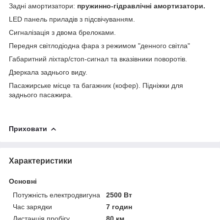
Задні амортизатори:
пружинно-гідравлічні амортизатори.
LED панель приладів з підсвічуванням.
Сигналізація з двома брелоками.
Передня світлодіодна фара з режимом "денного світла"
Габаритний ліхтар/стоп-сигнал та вказівники поворотів.
Дзеркала заднього виду.
Пасажирське місце та багажник (кофер). Підніжки для
заднього пасажира.
Приховати
Характеристики
Основні
Потужність електродвигуна
2500 Вт
Час зарядки
7 годин
Дистанція пробігу
80 км