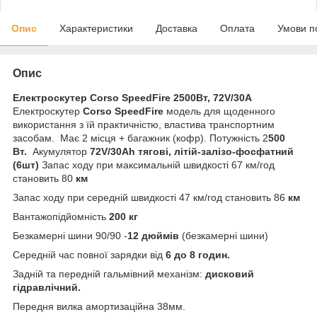
Опис
Характеристики
Доставка
Оплата
Умови п
Опис
Електроскутер Corso SpeedFire 2500Вт, 72V/30A
Електроскутер
Corso SpeedFire
модель для щоденного
використання з їй практичністю, властива транспортним
засобам. Має 2 місця + багажник (кофр). Потужність 2
500
Вт.
Акумулятор
72V/30Ah тягові, літій-залізо-фосфатний
(6шт)
Запас ходу при максимальній швидкості 67 км/год
становить 80
км
Запас ходу при середній швидкості 47 км/год становить 86
км
Вантажопідйомність
200 кг
Безкамерні шини 90/90 -
12 дюймів
(безкамерні шини)
Середній час повної зарядки від
6 до 8 годин.
Задній та передній гальмівний механізм:
дисковий
гідравлічний.
Передня вилка амортизаційна 38мм.