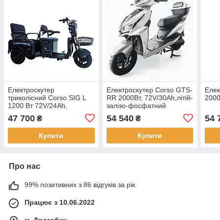
Електроскутер
Електроскутер Corso GTS-
Елек
триколісний Corso SIG L
RR 2000Вт, 72V/30Ah,літій-
2000
1200 Вт 72V/24Ah,
залізо-фосфатний
LiFePO4
47 700
54 540
54 
₴
₴
Купити
Купити
Про нас
99% позитивних з 86 відгуків за рік
Працює з 10.06.2022
м. Дрогобич