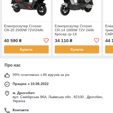
Електроскутер Crosser
Електроскутер Crosser
Елек
CR-20 2500W 72V/24Ah
CR-14 1000W 72V 24Ah
трик
Кросер ср-14
CAR
32Ah
40 590
34 110
44 
₴
₴
Купити
Купити
Про нас
99% позитивних з 86 відгуків за рік
Працює з 10.06.2022
м. Дрогобич
вул. Самбірська 86А, Львівська обл., 82100 , Дрогобич,
Україна
Контакти