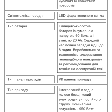
відбивач та покажчики
поворотів
Світлотехніка передня
LED-фара головного світла
Тип батареї
Свинцево-кислотна
батарея із сумарною
напругою 60 Вольта і
ємністю 20 A/г. Середній
час повної зарядки від 6 до
8 годин. Виробляється за
технологією використання
гелеподібного електроліту
та рекомендований для
техніки на електричній тязі.
Тип панелі приладів
РК панель приладів
Тип приводу
Інтегрований в заднє
колесо безщітковий
електродвигун постійного
струму. Номінальна
потужність - 950 Ватт