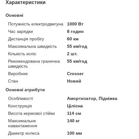
Характеристики
Основні
Потужність електродвигуна
1000 Вт
Час зарядки
8 годин
Дистанція пробігу
60 км
Максимальна швидкість
55 км/год
Кількість коліс
2 шт.
Рекомендована гранична
55 км/год
швидкість
Виробник
Crosser
Стан
Новий
Основні атрибути
Особливості
Амортизатор, Підніжка
Конструкція
Цілісна
Висота кермової стійки
114 см
Максимальне
140 кг
навантаження
Діаметр колеса
100 мм