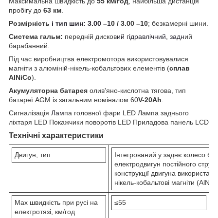
Максимальна швидкість до
55 км/год
, найбільша дистанція
пробігу до
63 км
.
Розмірність
і тип шин: 3.00 –1
0 / 3.00 –10
; безкамерні шини.
Система гальм:
передній дисков
ий гідравлічний, задн
ий
барабанний.
Під час виробництва електромотора використовувалися
магніти з алюміній-нікель-кобальтових елементів (
сплав
AlNiCo
).
Акумуляторна батарея
олив'яно-кислотна тягова, тип
батареї AGM із загальним номіналом 60
V-20Ah
.
Сигналізація
Лам
па головної фари LED Лампа заднього
ліхтаря LED Покажчики поворотів LED Приладова панель LCD
Технічні характеристики
Двигун, тип
Інтегрований у заднє колесо бе
електродвигун постійного струму
конструкції двигуна використані
нікель-кобальтові магніти (AlNiC
Max швидкість при русі на
≤55
електротязі, км/год