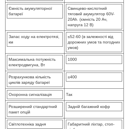
Ємність акумуляторної
Свинцево-кислотний
батареї
тяговий акумулятор 60V-
20Ah. (ємність 20 Ач,
напруга 12 В)
Запас ходу на електротязі,
≤52-60 (в залежності від
км
дорожних умов та погодних
умов)
Максимальна потужність
1000
електродвигуна, Вт
Розрахункова кількість
≤400
циклів заряду батареї
Охоронна сигналізація
Так
Розширений стандартний
Задній багажний кофр
пакет опцій
Світлотехніка задня
Габаритний ліхтар, стоп-