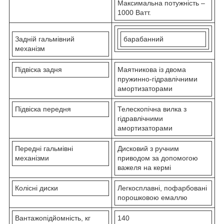
Максимальна потужність –
1000 Ватт.
Задній гальмівний
барабанний
механізм
Підвіска задня
Маятникова із двома
пружинно-гідравлічними
амортизаторами
Підвіска передня
Телескопічна вилка з
гідравлічними
амортизаторами
Передні гальмівні
Дисковий з ручним
механізми
приводом за допомогою
важеля на кермі
Колісні диски
Легкосплавні, пофарбовані
порошковою емаллю
Вантажопідйомність, кг
140