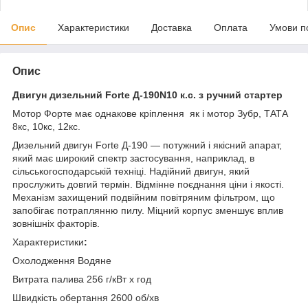
Опис
Характеристики
Доставка
Оплата
Умови п
Опис
Двигун дизельний Forte Д-190N10 к.с. з ручний стартер
Мотор Форте має однакове кріплення як і мотор Зубр, ТАТА
8кс, 10кс, 12кс.
Дизельний двигун Forte Д-190 — потужний і якісний апарат,
який має широкий спектр застосування, наприклад, в
сільськогосподарській техніці. Надійний двигун, який
прослужить довгий термін. Відмінне поєднання ціни і якості.
Механізм захищений подвійним повітряним фільтром, що
запобігає потраплянню пилу. Міцний корпус зменшує вплив
зовнішніх факторів.
Характеристики
:
Охолодження Водяне
Витрата палива 256 г/кВт х год
Швидкість обертання 2600 об/хв