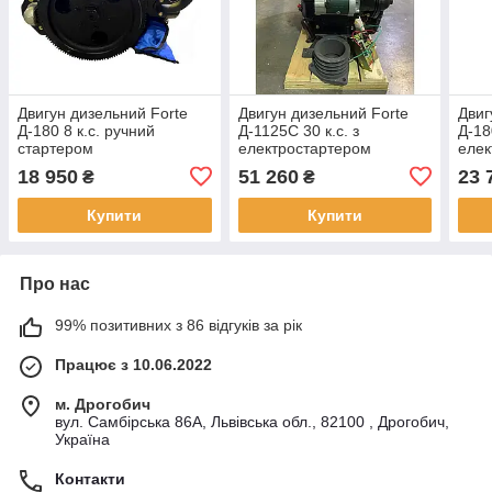
Двигун дизельний Forte
Двигун дизельний Forte
Двиг
Д-180 8 к.с. ручний
Д-1125С 30 к.с. з
Д-18
стартером
електростартером
елек
18 950
51 260
23 
₴
₴
Купити
Купити
Про нас
99% позитивних з 86 відгуків за рік
Працює з 10.06.2022
м. Дрогобич
вул. Самбірська 86А, Львівська обл., 82100 , Дрогобич,
Україна
Контакти