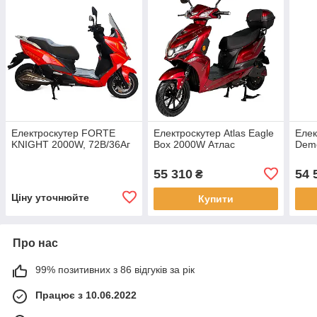
Електроскутер FORTE
Електроскутер Atlas Eagle
Елек
KNIGHT 2000W, 72В/36Аг
Box 2000W Атлас
Dem
55 310
54 
₴
Ціну уточнюйте
Купити
Про нас
99% позитивних з 86 відгуків за рік
Працює з 10.06.2022