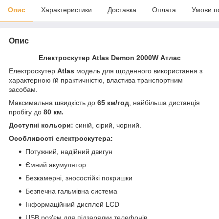
Опис
Характеристики
Доставка
Оплата
Умови п
Опис
Електроскутер Atlas Demon 2000W Атлас
Електроскутер
Atlas
модель для щоденного використання з
характерною їй практичністю, властива транспортним
засобам.
Максимальна швидкість до
65 км/год
, найбільша дистанція
пробігу до
80 км.
Доступні кольори:
синій, сірий, чорний.
Особливості електроскутера:
Потужний, надійний двигун
Ємний акумулятор
Безкамерні, зносостійкі покришки
Безпечна гальмівна система
Інформаційний дисплей LCD
USB роз'єм для підзарядки телефонів