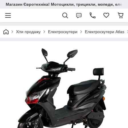
Магазин Євротехніка! Мотоцикли, трицикли, мопеди, елект
Хіти продажу
Електроскутери
Електроскутери Atlas