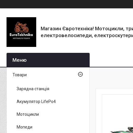
Магазин Євротехніка! Мотоцикли, тр
електровелосипеди, електроскутери
Товари
Зарядна станція
Акумулятор LifePo4
Мотоцикли
Мопеди