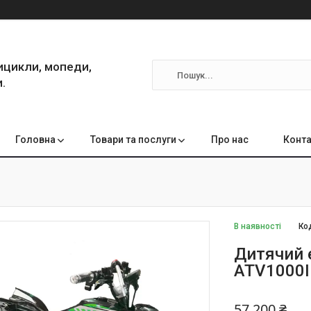
ицикли, мопеди,
.
Головна
Товари та послуги
Про нас
Конта
В наявності
Ко
Дитячий 
ATV1000I
57 200 ₴