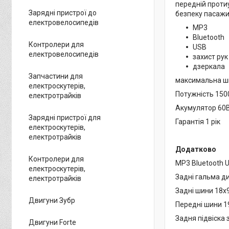
передній проти
Зарядні пристрої до
безпеку пасажи
електровелосипедів
MP3
Bluetooth
Контролери для
USB
електровелосипедів
захист рук
дзеркала
Запчастини для
максимальна шв
електроскутерів,
Потужність 150
електротрайків
Акумулятор 60
Зарядні пристрої для
Гарантія 1 рік
електроскутерів,
електротрайків
Додатково
Контролери для
MP3 Bluetooth 
електроскутерів,
Задні гальма ди
електротрайків
Задні шини 18х9
Двигуни Зубр
Передні шини 1
Задня підвіска
Двигуни Forte