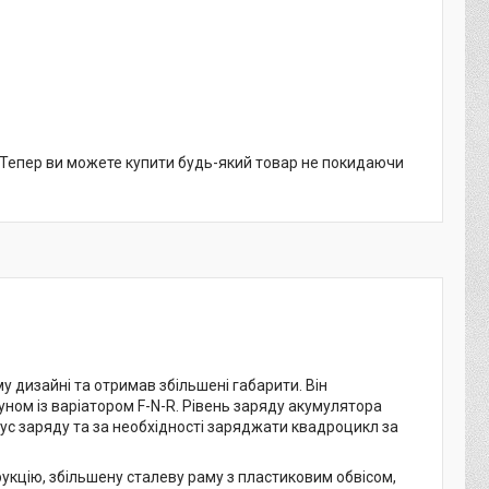
. Тепер ви можете купити будь-який товар не покидаючи
у дизайні та отримав збільшені габарити. Він
ном із варіатором F-N-R. Рівень заряду акумулятора
ус заряду та за необхідності заряджати квадроцикл за
цію, збільшену сталеву раму з пластиковим обвісом,