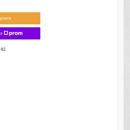
упити
 з
-82