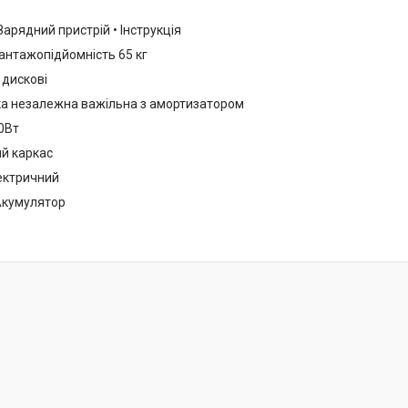
Зарядний пристрій • Інструкція
нтажопідйомність 65 кг
 дискові
ка незалежна важільна з амортизатором
0Вт
й каркас
ектричний
Акумулятор