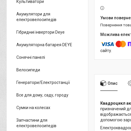
Культиватори
Акумулятори для
електровелосипедів
повернення тов
Гібридниі інвертори Deye
Акумуляторна батарея DEYE
сайту.
Сонячні панелі
Велосипеди
Генератори/Електростанції
Опис
Все для дому, саду, городу
Квадроцикл ак
Сумки на колесах
призначений дл
відображається
допомогою заря
Запчастини для
електровелосипедів
Електроквадроц