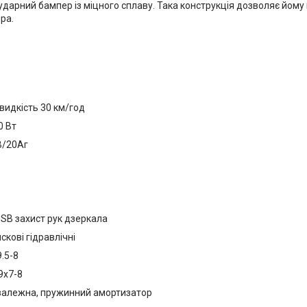
ударний бампер із міцного сплаву. Така конструкція дозволяє йому
ра.
идкість 30 км/год
0 Вт
В/20Аг
USB захист рук дзеркала
скові гідравлічні
.5-8
9х7-8
 залежна, пружинний амортизатор