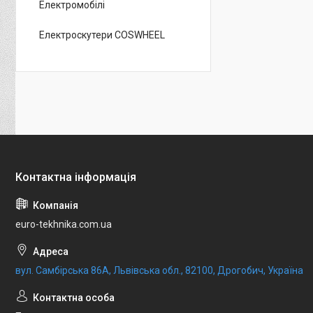
Електромобілі
Електроскутери COSWHEEL
euro-tekhnika.com.ua
вул. Самбірська 86А, Львівська обл., 82100, Дрогобич, Україна