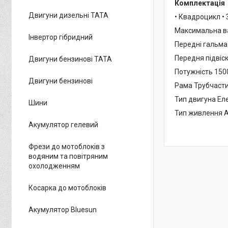
Комплектація
Двигуни дизельні ТАТА
• Квадроцикл • 
Максимальна ва
Інвертор гібридний
Передні гальма
Передня підвіс
Двигуни бензинові ТАТА
Потужність 150
Двигуни бензинові
Рама Трубчасти
Тип двигуна Ел
Шини
Тип живлення 
Акумулятор гелевий
Фрези до мотоблоків з
водяним та повітряним
охолодженням
Косарка до мотоблоків
Акумулятор Bluesun