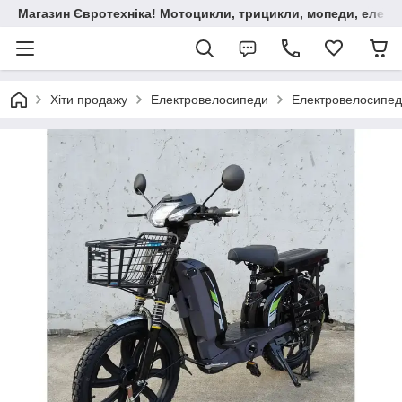
Магазин Євротехніка! Мотоцикли, трицикли, мопеди, елект
Хіти продажу
Електровелосипеди
Електровелосипе