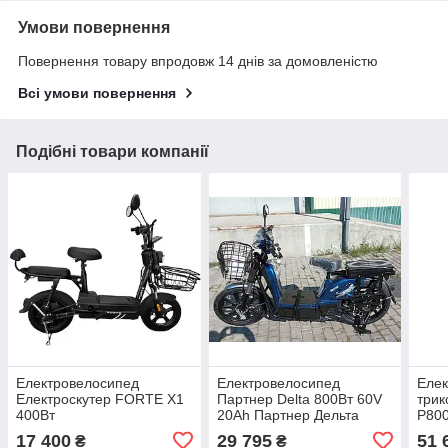
Умови повернення
Повернення товару впродовж 14 днів за домовленістю
Всі умови повернення
Подібні товари компанії
Електровелосипед
Електровелосипед
Елек
Електроскутер FORTE X1
Партнер Delta 800Вт 60V
трик
400Вт
20Ah Партнер Дельта
P800
17 400
29 795
51 
₴
₴