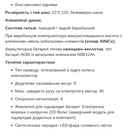
бічні вантажні підніжки
Розмірність і
тип
шин:
22*2.125; безкамерні шини.
Алюмінієві диски.
Система гальм:
передній / задній барабанний.
При виробництві електромотора використовувалися магніти з
алюмінієво-нікель-кобальтових елементів
(сплав AlNiCo).
Акумуляторна батарея тягова
свинцево-кислотна
, тип
батареї AGM із загальним номіналом 60В/12Ач
Технічні характеристики
Тип приводу: Інтегрований в заднє колесо
електромотор
Додаткове пасажирське місце: Є
Макс. швидкість руху на електротягу км/год: 40
Охоронна сигналізація: Є
Живлення для підзарядки батареї: Електрична
мережа з напругою 220 Вольт (заводський модуль для
підзарядки додається в комплекті)
Світлотехніка передня: LED-фара головного світла