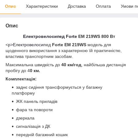
Опис
Характеристики
Доставка
Оплата
Умови п
Опис
Електровелосипед Forte
EM 219WS 800 Вт
<
p>Електровелосип
ед
Forte EM 219WS
модель для
щоденного використання з характерною їй практичністю,
властива транспортним засобам.
Максимальна швидкість до
40 км/год
, найбільша дистанція
пробігу до 4
0 км.
Комплектація:
заднє сидіння трансформується у багажну
платформу
ЖК панель приладів
фара та повороти
дзеркала
сигналізація з ДК
передній багажний кошик