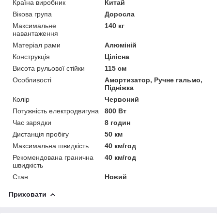
Країна виробник
Китай
Вікова група
Доросла
Максимальне
140 кг
навантаження
Матеріал рами
Алюміній
Конструкція
Цілісна
Висота рульової стійки
115 см
Особливості
Амортизатор, Ручне гальмо,
Підніжка
Колір
Червоний
Потужність електродвигуна
800 Вт
Час зарядки
8 годин
Дистанція пробігу
50 км
Максимальна швидкість
40 км/год
Рекомендована гранична
40 км/год
швидкість
Стан
Новий
Приховати