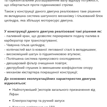
та горизонтальним розташуванням валу відбору потужності,
що обертається проти годинникової стрілки.
Також у конструкції даного двигуна реалізовано таке рішення
як вкладишна система шатунного механізму і гільзований блок
циліндра, яка збільшує моторесурс двигуна.
У конструкції даного двигуна реалізовані такі рішення як:
- паливний кран, що дозволяє перекривати подачу палива в
карбюратор при транспортуванні;
- Чавунна гільза циліндра;
- колінчастий вал із кованої легованої сталі із вкладишами;
- високоміцний шатун із підшипниковою втулкою;
- Поліпшена система примусового охолодження;
- двошаровий фільтр очищення повітря;
- двотрубний глушник із зменшеним коефіцієнтом опору
- механізм кікстартера покращеної конструкції;
До основних експлуатаційних характеристик двигуна
відносяться:
Найпотужніший ¦моторів загального призначення від
Ліфан
Електростартер та ручний запуск
Котушка освітлення на 18А