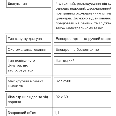
Двигун, тип
4-х тактний, розташування під куто
одноциліндровий, двоклапанний, і
повітряним охолодженням із гільз
циліндра. Залежно від виконання 
працювати на бензині та зріджено
також магістральному газах.
Тип запуску двигуна
Електростартер та ручний стартер
Система запалювання
Електронне безконтактне
Тип повітряного
Напівсухий
фільтра, що
застосовується
Max крутний момент,
32 / 2500
Нм/об.хв.
Діаметр циліндра та хід
92 х 69
поршня
Заправний об'єм
1,1