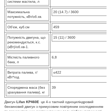
системи мастила, л
Максимальна
20 (14.7) / 3600
потужність, кВт/об.хв.
Об'єм, куб.см
459
Потужність двигуна, що
15 (11) / 3600
рекомендується, к.с.
(кВт)/об.хв-1.
Місткість паливного
6,8
бака, л
Витрата палива, г/
≤422
кВт*год
Споряджена маса (без
39
урахування палива), кг
Двигун
Lifan KP460E
це 4-х тактний одноциліндровий
бензиновий двигун з примусовим повітряним охолодженням