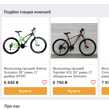
Подібні товари компанії
Велосипед гірський Azimut
Велосипед гірський
Вело
Scorpion 26" рама 17
Toprider 611 26" рама 17
Cros
дюйма GFRD
обладнання Shimano
рама
Помаранчевий
6 840
6 750
7 9
₴
₴
Купити
Купити
Про нас