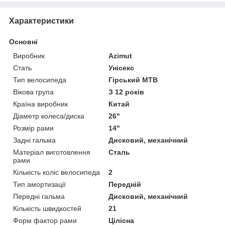
Характеристики
Основні
Виробник
Azimut
Стать
Унісекс
Тип велосипеда
Гірський MTB
Вікова група
З 12 років
Країна виробник
Китай
Діаметр колеса/диска
26"
Розмір рами
14"
Задні гальма
Дисковий, механічний
Матеріал виготовлення
Сталь
рами
Кількість коліс велосипеда
2
Тип амортизації
Передній
Передні гальма
Дисковий, механічний
Кількість швидкостей
21
Форм фактор рами
Цілісна