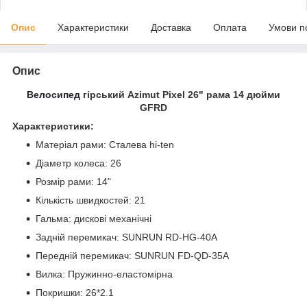
Опис
Характеристики
Доставка
Оплата
Умови п
Опис
Велосипед
гірський Azimut Pixel 26" рама 14 дюйми
GFRD
Характеристики:
Матеріал рами: Сталева hi-ten
Діаметр колеса: 26
Розмір рами: 14"
Кількість швидкостей: 21
Гальма: дискові механічні
Задній перемикач: SUNRUN RD-HG-40A
Передній перемикач: SUNRUN FD-QD-35A
Вилка: Пружинно-еластомірна
Покришки: 26*2.1