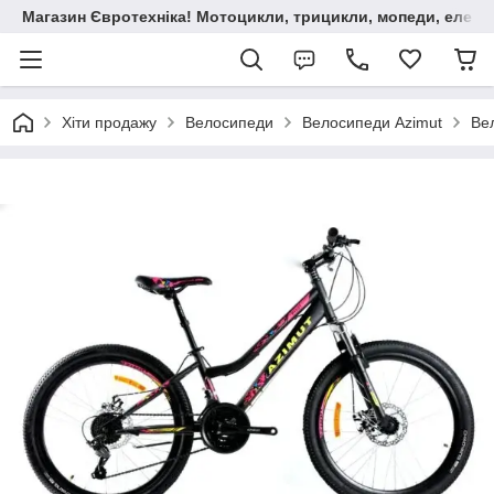
Магазин Євротехніка! Мотоцикли, трицикли, мопеди, елект
Хіти продажу
Велосипеди
Велосипеди Azimut
Ве