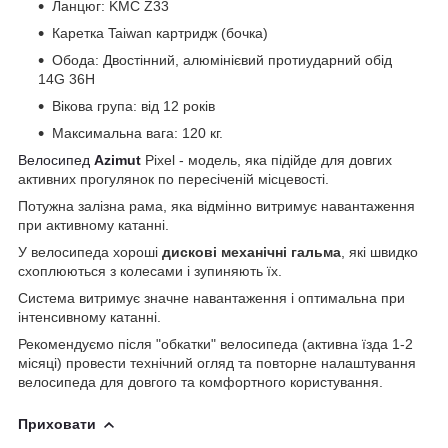
Ланцюг: KMC Z33
Каретка Taiwan картридж (бочка)
Обода: Двостінний, алюмінієвий протиударний обід
14G 36H
Вікова група: від 12 років
Максимальна вага: 120 кг.
Велосипед
Azimut
Pixel - модель, яка підійде для довгих
активних прогулянок по пересіченій місцевості.
Потужна залізна рама, яка відмінно витримує навантаження
при активному катанні.
У велосипеда хороші
дискові механічні гальма
, які швидко
схоплюються з колесами і зупиняють їх.
Система витримує значне навантаження і оптимальна при
інтенсивному катанні.
Рекомендуємо після "обкатки" велосипеда (активна їзда 1-2
місяці) провести технічний огляд та повторне налаштування
велосипеда для довгого та комфортного користування.
Приховати