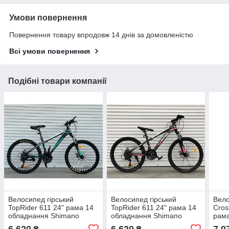
Умови повернення
Повернення товару впродовж 14 днів за домовленістю
Всі умови повернення
Подібні товари компанії
Велосипед гірський
Велосипед гірський
Вело
TopRider 611 24" рама 14
TopRider 611 24" рама 14
Cros
обладнання Shimano
обладнання Shimano
рама
Зелений
Рожевий
6 620
6 620
7 9