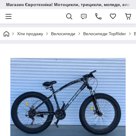
Магазин Євротехніка! Мотоцикли, трицикли, мопеди, елект
Хіти продажу
Велосипеди
Велосипеди TopRider