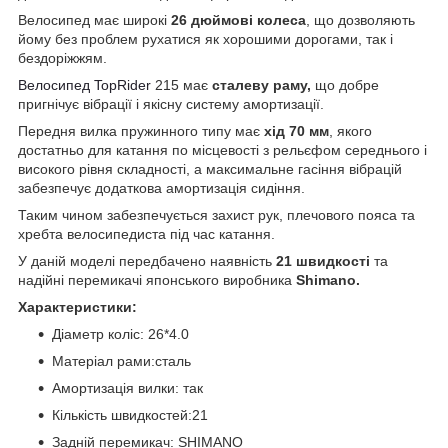
Велосипед має широкі
26 дюймові колеса
, що дозволяють
йому без проблем рухатися як хорошими дорогами, так і
бездоріжжям.
Велосипед TopRider
215 має
сталеву раму,
що добре
пригнічує вібрації і якісну систему амортизації.
Передня вилка пружинного типу має
хід 70 мм
, якого
достатньо для катання по місцевості з рельєфом середнього і
високого рівня складності, а максимальне гасіння вібрацій
забезпечує додаткова амортизація сидіння.
Таким чином забезпечується захист рук, плечового пояса та
хребта велосипедиста під час катання.
У даній моделі передбачено наявність
21 швидкості
та
надійні перемикачі японського виробника
Shimano.
Характеристики:
Діаметр коліс: 26*4.0
Матеріал рами:сталь
Амортизація вилки: так
Кількість швидкостей:21
Задній перемикач: SHIMANO