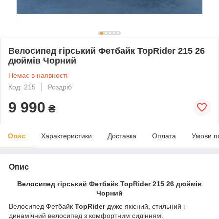
Велосипед гірський Фетбайк TopRider 215 26
дюймів Чорний
Немає в наявності
Код: 215
Роздріб
9 990
₴
Опис
Характеристики
Доставка
Оплата
Умови п
Опис
Велосипед
гірський Фетбайк TopRider 215 26 дюймів
Чорний
Велосипед Фетбайк
TopRider
дуже якісний, стильний і
динамічний велосипед з комфортним сидінням.