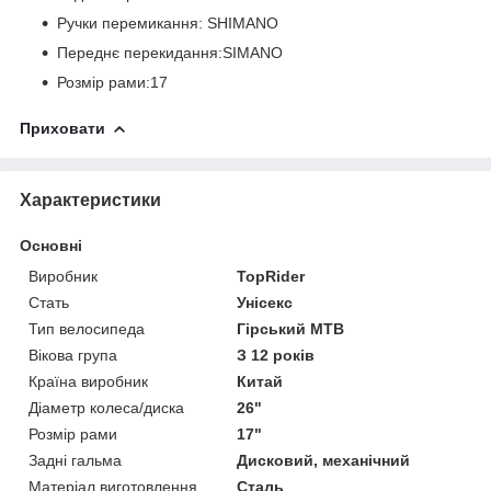
Ручки перемикання: SHIMANO
Переднє перекидання:SIMANO
Розмір рами:17
Приховати
Характеристики
Основні
Виробник
TopRider
Стать
Унісекс
Тип велосипеда
Гірський MTB
Вікова група
З 12 років
Країна виробник
Китай
Діаметр колеса/диска
26"
Розмір рами
17"
Задні гальма
Дисковий, механічний
Матеріал виготовлення
Сталь