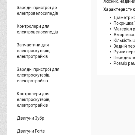
якісних, надійн
Зарядні пристрої до
Характеристик
електровелосипедів
Діаметр ко
Покришка
Контролери для
Матеріал р
електровелосипедів
Амортизаці
Кількість 
Запчастини для
Задній пе
електроскутерів,
Ручки пер
електротрайків
Переднє п
Розмір ра
Зарядні пристрої для
електроскутерів,
електротрайків
Контролери для
електроскутерів,
електротрайків
Двигуни Зубр
Двигуни Forte