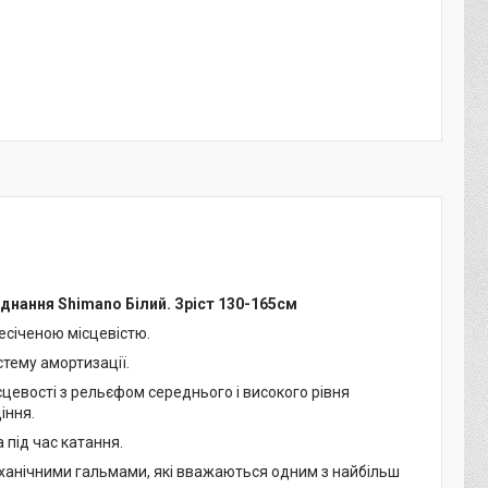
аднання Shimano Білий. Зріст 130-165см
есіченою місцевістю.
истему амортизації.
сцевості з рельєфом середнього і високого рівня
іння.
 під час катання.
ханічними гальмами, які вважаються одним з найбільш