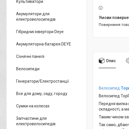
Культиватори
Акумулятори для
електровелосипедів
повернення тов
Гібридниі інвертори Deye
Акумуляторна батарея DEYE
Сонячні панелі
Опис
Велосипеди
Генератори/Електростанції
Велосипед
Top
Все для дому, саду, городу
Велосипед TopR
Передня вилка 
Сумки на колесах
складності, а м
Таким чином за
Запчастини для
електровелосипедів
Так само, дбаю