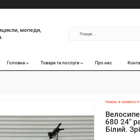
ицикли, мопеди,
.
Головна
Товари та послуги
Про нас
Конта
Немає в наявності
Велосипед
680 24" 
Білий. Зр