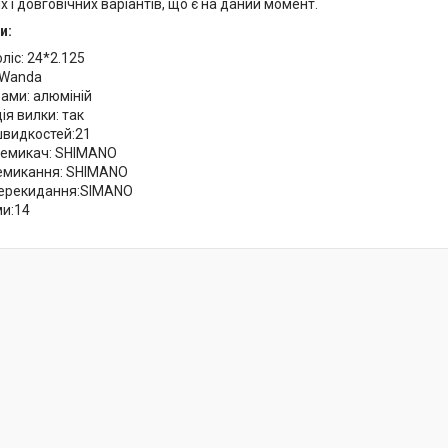
их і довговічних варіантів, що є на даний момент.
и:
ліс: 24*2.125
:Wanda
ами: алюміній
я вилки: так
швидкостей:21
ремикач: SHIMANO
емикання: SHIMANO
ерекидання:SIMANO
ми:14