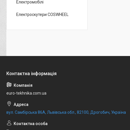
Електромобілі
Електроскутери COSWHEEL
euro-tekhnika.com.ua
вул. Самбірська 86А, Львівська обл., 82100, Дрогобич, Україна