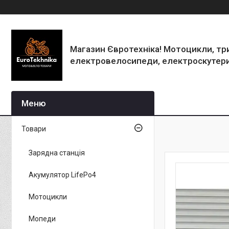
Магазин Євротехніка! Мотоцикли, тр
електровелосипеди, електроскутери
Товари
Зарядна станція
Акумулятор LifePo4
Мотоцикли
Мопеди