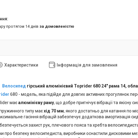
ару протягом 14 днів
за домовленістю
Характеристики
Інформація для замовлення
Велосипед
гірський алюмінієвий Toprider 680 24" рама 14, обл
rider
680 - модель, яка підійде для довгих активних прогулянок пер
ider має
алюмінієву раму
, що добре пригнічує вібрації та якісну с
пружинного типу має
хід 70 мм
, якого достатньо для катання по мі
аксимальне гасіння вібрацій забезпечує додаткова амортизація сид
безпечується захист рук, плечового пояса та хребта велосипедиста
чи про безпеку велосипедиста, виробники оснастили дисковими ме