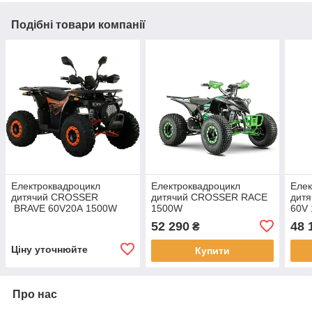
Подібні товари компанії
Електроквадроцикл
Електроквадроцикл
Елек
дитячий CROSSER
дитячий CROSSER RACE
дит
BRAVE 60V20А 1500W
1500W
60V
2026р
52 290
48 
₴
Ціну уточнюйте
Купити
Про нас