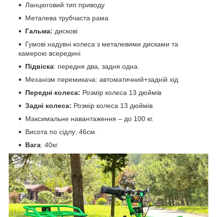
Ланцюговий тип приводу
Металева трубчаста рама
Гальма:
дискові
Гумові надувні колеса з металевими дисками та
камерою всередині
Підвіска
: передня два, задня одна.
Механізм перемикача: автоматичний+задній хід
Передні колеса:
Розмір колеса 13 дюймів
Задні колеса:
Розмір колеса 13 дюймів
Максимальне навантаження – до 100 кг.
Висота по сідлу: 46см.
Вага
: 40кг.