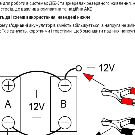
де для роботи в системах ДБЖ та джерелах резервного живлення, 
истроїв, де важлива компактна та надійна АКБ.
ь дві схеми використання, наведені нижче:
ому з'єднанні
акумуляторів ємність збільшується, а напруга не змі
 що їх з'єднують, короткими і товстими, щоб зменшити падіння напруг