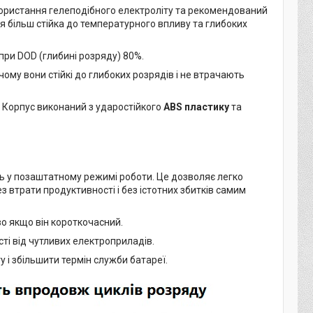
икористання гелеподібного електроліту та рекомендований
ея більш стійка до температурного впливу та глибоких
при DOD (глибині розряду) 80%.
му вони стійкі до глибоких розрядів і не втрачають
. Корпус виконаний з ударостійкого
ABS пластику
та
ть у позаштатному режимі роботи. Це дозволяє легко
без втрати продуктивності і без істотних збитків самим
о якщо він короткочасний.
ті від чутливих електроприладів.
у і збільшити термін служби батареї.