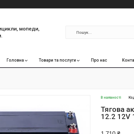
ицикли, мопеди,
.
Головна
Товари та послуги
Про нас
Конта
В наявності
Ко
Тягова а
12.2 12V
1 710 ₴