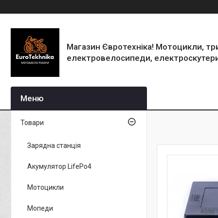
Магазин Євротехніка! Мотоцикли, тр
електровелосипеди, електроскутери
Товари
Зарядна станція
Акумулятор LifePo4
Мотоцикли
Мопеди