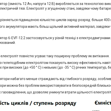
ятор (ємність 12 Ач, напруга 12 В) виробляється за технологією в
електричній тязі. Електроліт у згущеному стані, завдяки чому батар
різняється підвищеною кількістю циклів заряд-розряд: більше 400 
го акумулятора мають більш щільний активний матеріал, завдяки чо
тор 6-EVF-12.2 застосовується у різній техніці з електродвигунами
изований.
 електроліт повністю усуває таку поширену проблему як витікання.
 з гелеподібним електролітом показують високу ефективність наві
 при високих (до +50 ° C) і низьких (до -35 ° C) річних температур, 
улятори набагато менше страждають від глибокого розряду, особлив
ятори можна без проблем використовувати в безпосередній близькос
нє газовиділення, що дозволяє уникнути втрати щільності електроліт