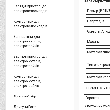
Характеристик
Зарядні пристрої до
Розмір (В/Ш/Д
електровелосипедів
Напруга, В
Контролери для
електровелосипедів
Ємність, А·го
Запчастини для
електроскутерів,
Маса, кг
електротрайків
Матеріал пла
Зарядні пристрої для
електроскутерів,
Тип електролі
електротрайків
Контролери для
Матеріал кор
електроскутерів,
електротрайків
ТЕРМІН СЛУЖ
Двигуни Зубр
Гарантія
У поточних умо
Двигуни Forte