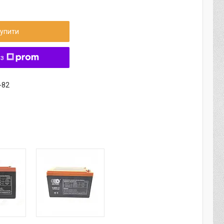
упити
 з
-82