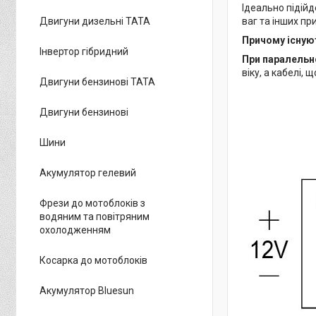
Ідеально підій
ваг та інших пр
Двигуни дизельні ТАТА
Причому існуют
Інвертор гібридний
При паралельн
віку, а кабелі,
Двигуни бензинові ТАТА
Двигуни бензинові
Шини
Акумулятор гелевий
Фрези до мотоблоків з
водяним та повітряним
охолодженням
Косарка до мотоблоків
Акумулятор Bluesun