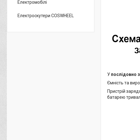
Електромобілі
Електроскутери COSWHEEL
У
послідовно з
Ємність та виро
Пристрій заряд
батарею тривал