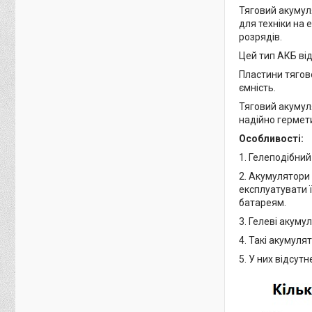
Тяговий акумул
для техніки на 
розрядів.
Цей тип АКБ від
Пластини тягово
ємність.
Тяговий акумуля
надійно гермет
Особливості:
1. Гелеподібний
2. Акумулятори
експлуатувати їх
батареям.
3. Гелеві акум
4. Такі акумул
5. У них відсут