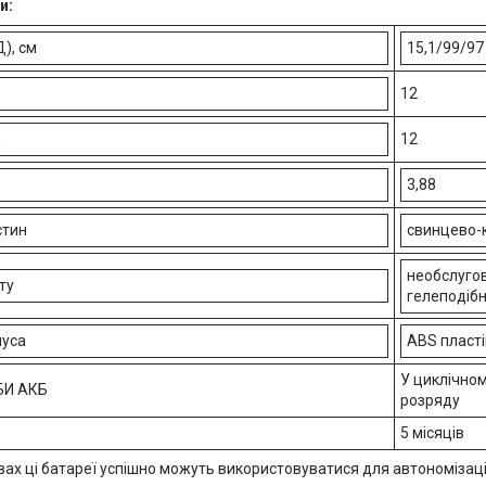
и:
), см
15,1/99/97
12
д
12
3,88
стин
свинцево-
необслугов
ту
гелеподібн
пуса
ABS пласті
У циклічном
БИ АКБ
розряду
5 місяців
вах ці батареї успішно можуть використовуватися для автономізаці