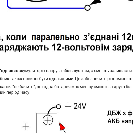
'єднаних
акумуляторів напруга збільшується, а ємність залишаєть
бник також повинні бути однаковими. Це забезпечить рівномірність
жання "не бачить", що одна батарея має меншу ємність, а друга бі
ий період часу.