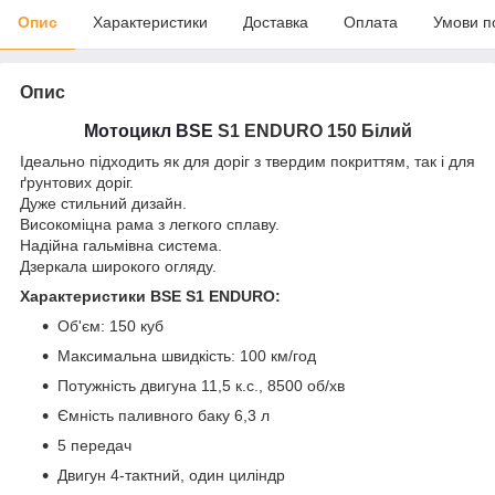
Опис
Характеристики
Доставка
Оплата
Умови п
Опис
Мотоцикл BSE
S1 ENDURO 150 Білий
Ідеально підходить як для доріг з твердим покриттям, так і для
ґрунтових доріг.
Дуже стильний дизайн.
Високоміцна рама з легкого сплаву.
Надійна гальмівна система.
Дзеркала широкого огляду.
Характеристики BSE S1 ENDURO:
Об'єм: 150 куб
Максимальна швидкість: 100 км/год
Потужність двигуна 11,5 к.с., 8500 об/хв
Ємність паливного баку 6,3 л
5 передач
Двигун 4-тактний, один циліндр