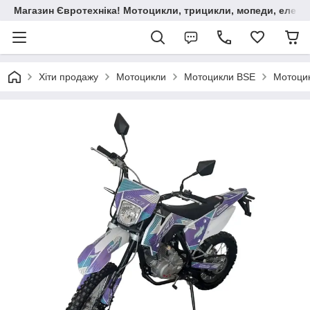
Магазин Євротехніка! Мотоцикли, трицикли, мопеди, елект
Хіти продажу
Мотоцикли
Мотоцикли BSE
Мотоци