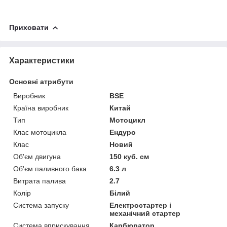
Приховати
Характеристики
Основні атрибути
Виробник
BSE
Країна виробник
Китай
Тип
Мотоцикл
Клас мотоцикла
Ендуро
Клас
Новий
Об'єм двигуна
150 куб. см
Об'єм паливного бака
6.3 л
Витрата палива
2.7
Колір
Білий
Система запуску
Електростартер і
механічний стартер
Система вприскування
Карбюратор