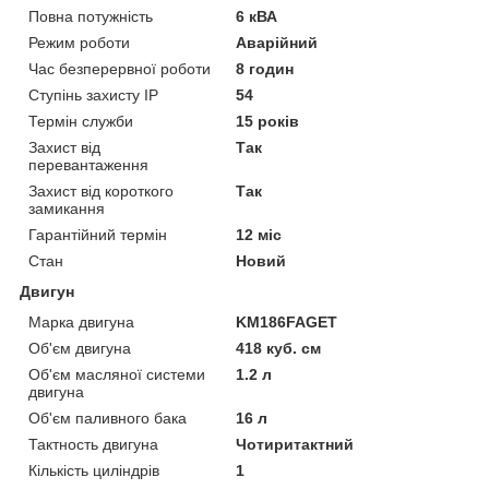
Повна потужність
6 кВА
Режим роботи
Аварійний
Час безперервної роботи
8 годин
Ступінь захисту IP
54
Термін служби
15 років
Захист від
Так
перевантаження
Захист від короткого
Так
замикання
Гарантійний термін
12 міс
Стан
Новий
Двигун
Марка двигуна
KM186FAGET
Об'єм двигуна
418 куб. см
Об'єм масляної системи
1.2 л
двигуна
Об'єм паливного бака
16 л
Тактность двигуна
Чотиритактний
Кількість циліндрів
1