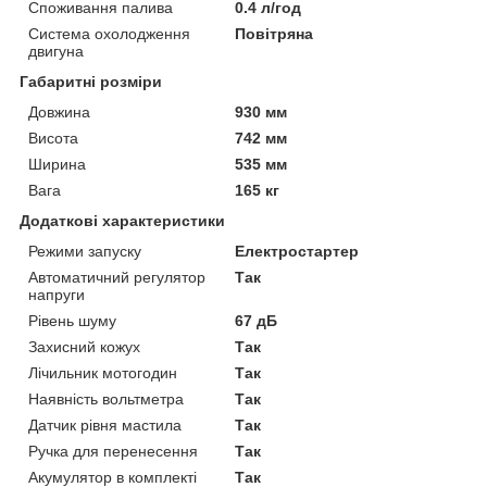
Споживання палива
0.4 л/год
Система охолодження
Повітряна
двигуна
Габаритні розміри
Довжина
930 мм
Висота
742 мм
Ширина
535 мм
Вага
165 кг
Додаткові характеристики
Режими запуску
Електростартер
Автоматичний регулятор
Так
напруги
Рівень шуму
67 дБ
Захисний кожух
Так
Лічильник мотогодин
Так
Наявність вольтметра
Так
Датчик рівня мастила
Так
Ручка для перенесення
Так
Акумулятор в комплекті
Так