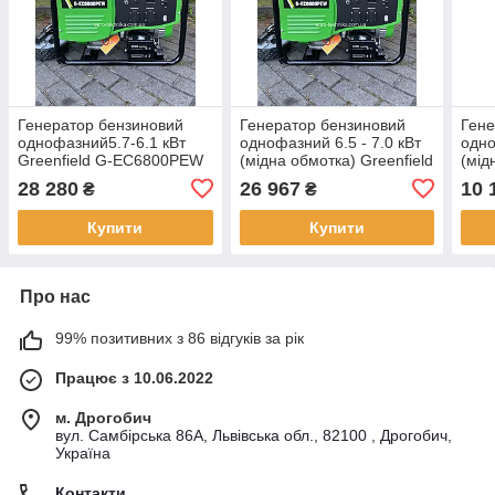
Генератор бензиновий
Генератор бензиновий
Гене
однофазний5.7-6.1 кВт
однофазний 6.5 - 7.0 кВт
одно
Greenfield G-EC6800PEW
(мідна обмотка) Greenfield
(мід
Електростанція
G-EC7500P
G-E
28 280
26 967
10 
₴
₴
Електрогенератор
Електростанція
Елек
Електрогенератор
Купити
Купити
Про нас
99% позитивних з 86 відгуків за рік
Працює з 10.06.2022
м. Дрогобич
вул. Самбірська 86А, Львівська обл., 82100 , Дрогобич,
Україна
Контакти