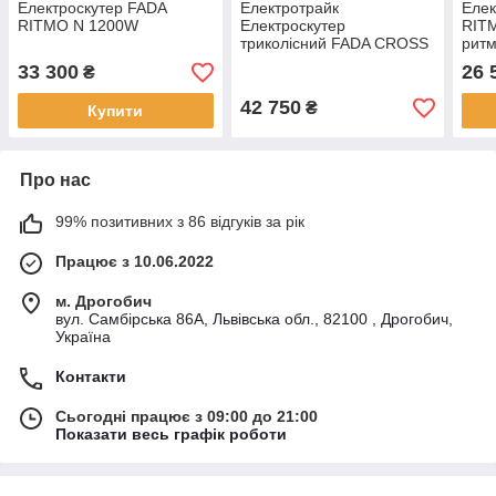
Електроскутер FADA
Електротрайк
Еле
RITMO N 1200W
Електроскутер
RITM
триколісний FADA CROSS
рит
WAY 1200W Крос Вей
33 300
26 
₴
42 750
₴
Купити
Про нас
99% позитивних з 86 відгуків за рік
Працює з 10.06.2022
м. Дрогобич
вул. Самбірська 86А, Львівська обл., 82100 , Дрогобич,
Україна
Контакти
Сьогодні працює з 09:00 до 21:00
Показати весь графік роботи