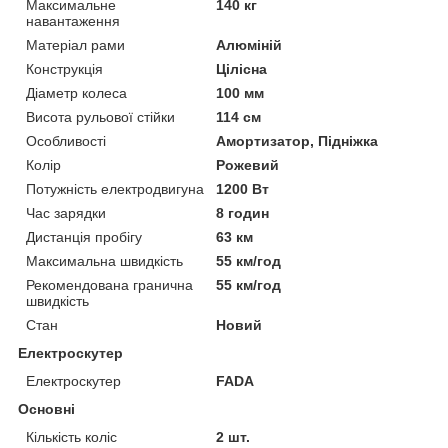
Максимальне
140 кг
навантаження
Матеріал рами
Алюміній
Конструкція
Цілісна
Діаметр колеса
100 мм
Висота рульової стійки
114 см
Особливості
Амортизатор, Підніжка
Колір
Рожевий
Потужність електродвигуна
1200 Вт
Час зарядки
8 годин
Дистанція пробігу
63 км
Максимальна швидкість
55 км/год
Рекомендована гранична
55 км/год
швидкість
Стан
Новий
Електроскутер
Електроскутер
FADA
Основні
Кількість коліс
2 шт.