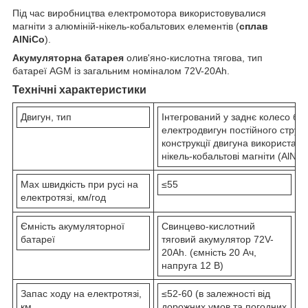
Під час виробництва електромотора використовувалися
магніти з алюміній-нікель-кобальтових елементів (
сплав
AlNiCo
).
Акумуляторна батарея
олив'яно-кислотна тягова, тип
батареї AGM із загальним номіналом 72V-20Ah.
Технічні характеристики
Двигун, тип
Інтегрований у заднє колесо бе
електродвигун постійного струму
конструкції двигуна використані
нікель-кобальтові магніти (AlNiC
Max швидкість при русі на
≤55
електротязі, км/год
Ємність акумуляторної
Свинцево-кислотний
батареї
тяговий акумулятор 72V-
20Ah. (ємність 20 Ач,
напруга 12 В)
Запас ходу на електротязі,
≤52-60 (в залежності від
км
дорожних умов та погодних