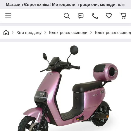
Магазин Євротехніка! Мотоцикли, трицикли, мопеди, елект
Хіти продажу
Електровелосипеди
Електровелосипе