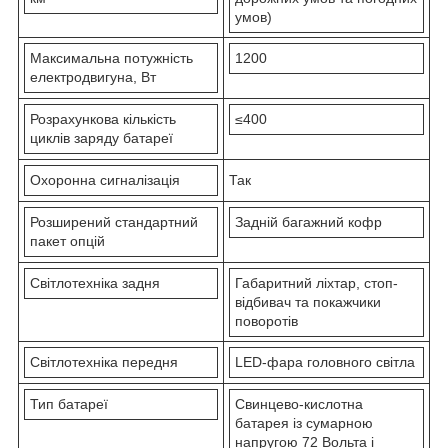
умов)
Максимальна потужність
1200
електродвигуна, Вт
Розрахункова кількість
≤400
циклів заряду батареї
Охоронна сигналізація
Так
Розширений стандартний
Задній багажний кофр
пакет опцій
Світлотехніка задня
Габаритний ліхтар, стоп-
відбивач та покажчики
поворотів
Світлотехніка передня
LED-фара головного світла
Тип батареї
Свинцево-кислотна
батарея із сумарною
напругою 72 Вольта і