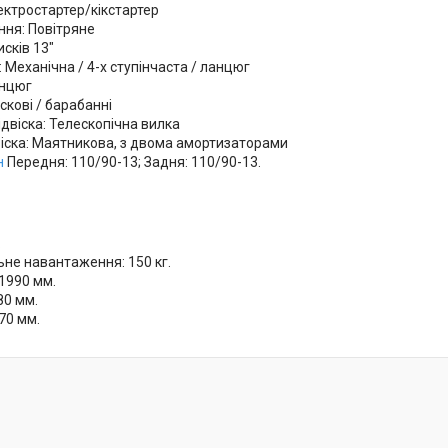
ектростартер/кікстартер
ня: Повітряне
сків 13"
: Механічна / 4-х ступінчаста / ланцюг
анцюг
скові / барабанні
двіска: Телескопічна вилка
віска: Маятникова, з двома амортизаторами
н
Передня: 110/90-13; Задня: 110/90-13.
.
не навантаження: 150 кг.
1990 мм.
80 мм.
70 мм.