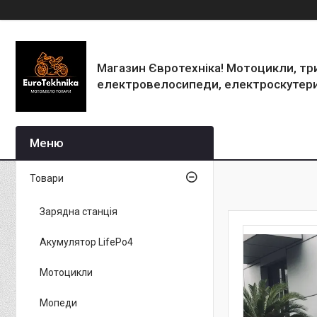
Магазин Євротехніка! Мотоцикли, тр
електровелосипеди, електроскутери
Товари
Зарядна станція
Акумулятор LifePo4
Мотоцикли
Мопеди