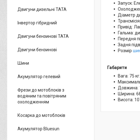
Запуск: Ел
Охолоджен
Двигуни дизельні ТАТА
Діаметр ди
Трансмісія
Інвертор гібридний
Привід: Л
Гальма: ди
Двигуни бензинові ТАТА
Передня пі
Задня під
Двигуни бензинові
Розмір
ши
Шини
Габарити
Вага: 75 кг
Акумулятор гелевий
Максималь
Довжина: 
Фрези до мотоблоків з
Ширина: 6
водяним та повітряним
Висота: 10
охолодженням
Косарка до мотоблоків
Акумулятор Bluesun