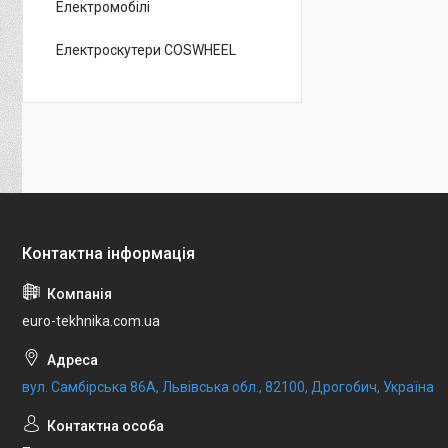
Електромобілі
Електроскутери COSWHEEL
euro-tekhnika.com.ua
вул. Самбірська 86А, Львівська обл., 82100, Дрогобич, Україна