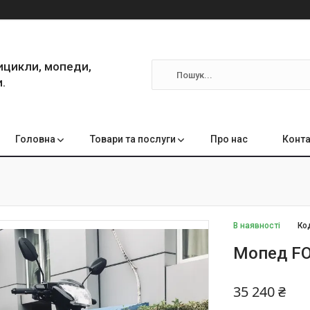
ицикли, мопеди,
.
Головна
Товари та послуги
Про нас
Конта
В наявності
Ко
Мопед FO
35 240 ₴