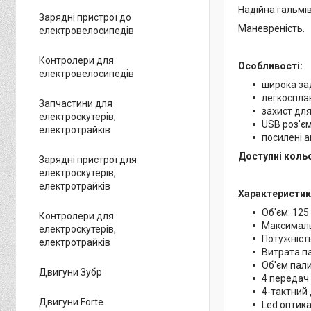
Надійна гальмі
Зарядні пристрої до
Маневреність.
електровелосипедів
Контролери для
Особливості:
електровелосипедів
широка за
легкоспла
Запчастини для
захист для
електроскутерів,
USB роз'є
електротрайків
посилені 
Доступні коль
Зарядні пристрої для
електроскутерів,
електротрайків
Характеристик
Об'єм: 125
Контролери для
Максималь
електроскутерів,
Потужність
електротрайків
Витрата па
Об'єм пали
Двигуни Зубр
4 передач
4-тактний 
Двигуни Forte
Led оптик