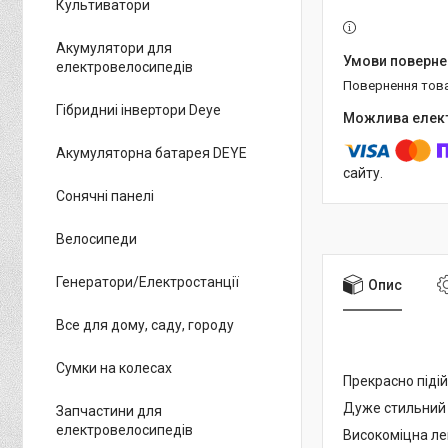
Культиватори
Акумулятори для
електровелосипедів
повернення тов
Гібридниі інвертори Deye
Акумуляторна батарея DEYE
сайту.
Сонячні панелі
Велосипеди
Генератори/Електростанції
Опис
Все для дому, саду, городу
Сумки на колесах
Прекрасно підій
Дуже стильний
Запчастини для
електровелосипедів
Високоміцна ле