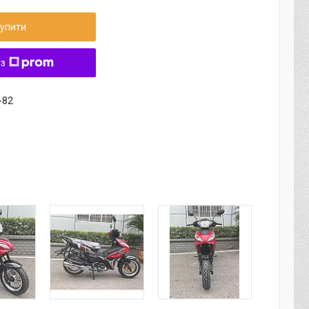
упити
 з
-82