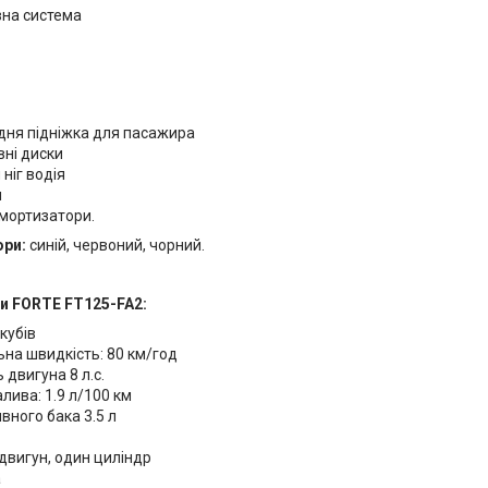
вна система
дня підніжка для пасажира
вні диски
 ніг водія
м
амортизатори.
ори:
синій, червоний, чорний.
и FORTE FT125-FA2:
 кубів
на швидкість: 80 км/год
 двигуна 8 л.с.
лива: 1.9 л/100 км
вного бака 3.5 л
двигун, один циліндр
а