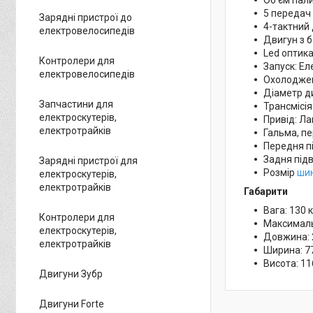
5 передач
Зарядні пристрої до
4-тактний 
електровелосипедів
Двигун з 
Led оптик
Контролери для
Запуск: Ел
електровелосипедів
Охолоджен
Діаметр ди
Запчастини для
Трансмісія
електроскутерів,
Привід: Л
електротрайків
Гальма, пе
Передня пі
Задня під
Зарядні пристрої для
Розмір
ши
електроскутерів,
електротрайків
Габарити
Вага: 130 к
Контролери для
Максималь
електроскутерів,
Довжина: 
електротрайків
Ширина: 7
Висота: 11
Двигуни Зубр
Двигуни Forte