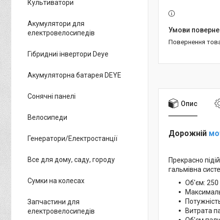
Культиватори
Акумулятори для
електровелосипедів
повернення тов
Гібридниі інвертори Deye
Акумуляторна батарея DEYE
Сонячні панелі
Опис
Велосипеди
Дорожній
мо
Генератори/Електростанції
Все для дому, саду, городу
Прекрасно підій
гальмівна сис
Сумки на колесах
Об'єм: 250
Максималь
Потужність
Запчастини для
Витрата па
електровелосипедів
Об'єм пали