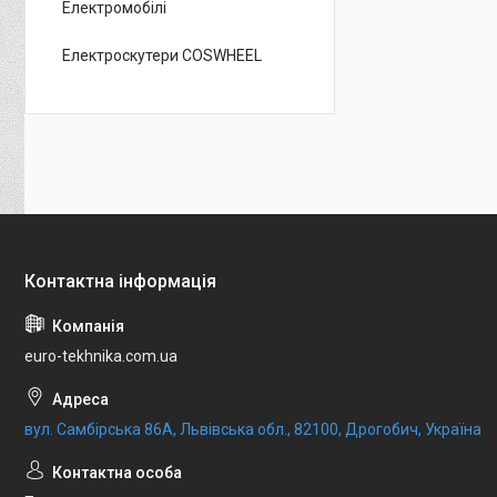
Електромобілі
Електроскутери COSWHEEL
euro-tekhnika.com.ua
вул. Самбірська 86А, Львівська обл., 82100, Дрогобич, Україна