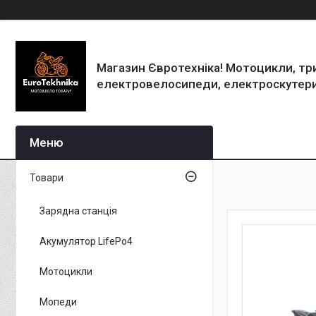
Магазин Євротехніка! Мотоцикли, тр
електровелосипеди, електроскутери
Товари
Зарядна станція
Акумулятор LifePo4
Мотоцикли
Мопеди