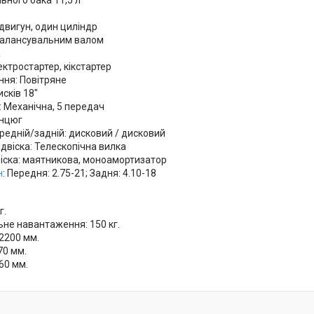
двигун, один циліндр
балансувальним валом
а
ектростартер, кікстартер
ня: Повітряне
сків 18"
: Механічна, 5 передач
анцюг
редній/задній: дисковий / дисковий
двіска: Телескопічна вилка
віска: маятникова, моноамортизатор
н
: Передня: 2.75-21; Задня: 4.10-18
г.
не навантаження: 150 кг.
2200 мм.
70 мм.
60 мм.