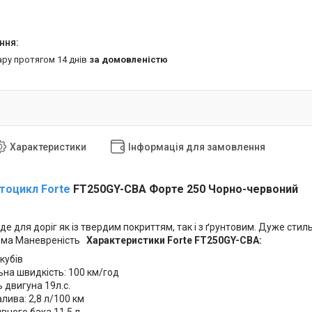
ару протягом 14 днів
за домовленістю
Характеристики
Інформація для замовлення
тоцикл Forte
FT250GY-CBA Форте 250 Чорно-червоний
де для доріг як із твердим покриттям, так і з ґрунтовим. Дуже ст
тема Маневреність
Характеристики Forte FT250GY-CBA:
 кубів
на швидкість: 100 км/год
 двигуна 19л.с.
лива: 2,8 л/100 км
вного бака 11,5 л