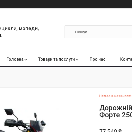
ицикли, мопеди,
.
Головна
Товари та послуги
Про нас
Конта
Немає в наявності
Дорожній
Форте 25
77 540 ₴