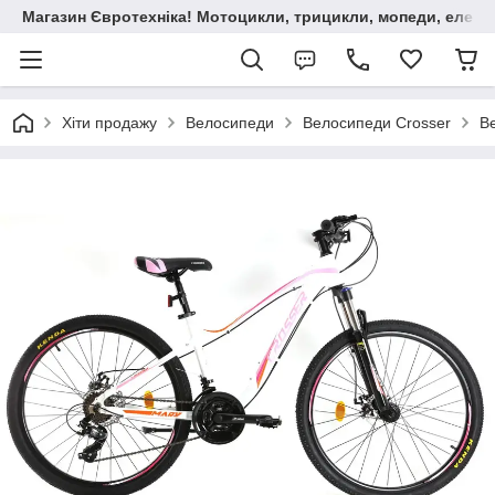
Магазин Євротехніка! Мотоцикли, трицикли, мопеди, елект
Хіти продажу
Велосипеди
Велосипеди Crosser
В