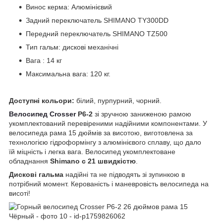
Винос керма: Алюмінієвий
Задний переключатель SHIMANO TY300DD
Передний переключатель SHIMANO TZ500
Тип гальм: дискові механічні
Вага : 14 кг
Максимальна вага: 120 кг.
Доступні кольори:
білий, пурпурний, чорний.
Велосипед Crosser
P6-2
зі зручною заниженою рамою
укомплектований перевіреними надійними компонентами. У
велосипеда рама 15 дюймів за висотою, виготовлена за
технологією гідроформінгу з алюмінієвого сплаву, що дало
їй міцність і легка вага. Велосипед укомплектоване
обладнання
Shimano с 21 швидкістю
.
Дискові гальма
надійні та не підводять зі зупинкою в
потрібний момент. Керованість і маневровість велосипеда на
висоті!