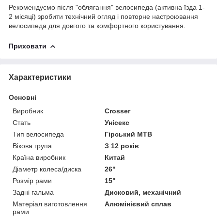
Рекомендуємо після "облягання" велосипеда (активна їзда 1-
2 місяці) зробити технічний огляд і повторне настроювання
велосипеда для довгого та комфортного користування.
Приховати
Характеристики
Основні
Виробник
Crosser
Стать
Унісекс
Тип велосипеда
Гірський MTB
Вікова група
З 12 років
Країна виробник
Китай
Діаметр колеса/диска
26"
Розмір рами
15"
Задні гальма
Дисковий, механічний
Матеріал виготовлення
Алюмінієвий сплав
рами