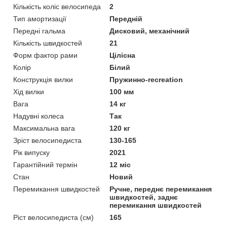
Кількість коліс велосипеда
2
Тип амортизації
Передній
Передні гальма
Дисковий, механічний
Кількість швидкостей
21
Форм фактор рами
Цілісна
Колір
Білий
Конструкція вилки
Пружинно-recreation
Хід вилки
100 мм
Вага
14 кг
Надувні колеса
Так
Максимальна вага
120 кг
Зріст велосипедиста
130-165
Рік випуску
2021
Гарантійний термін
12 міс
Стан
Новий
Перемикання швидкостей
Ручне, переднє перемикання
швидкостей, заднє
перемикання швидкостей
Ріст велосипедиста (см)
165